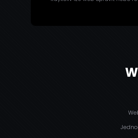
W
Web
Jednod