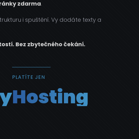
ránky zdarma
.
rukturu i spuštění. Vy dodáte texty a
tostí. Bez zbytečného čekání.
PLATÍTE JEN
my
Hosting