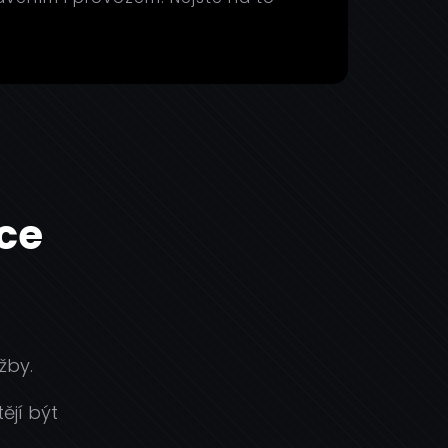
ce
žby.
ějí být