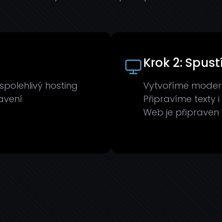
Krok 2: Spus
olehlivý hosting
Vytvoříme modern
avení
Připravíme texty i
Web je připraven