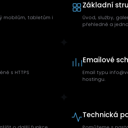
Základní str
ý mobilům, tabletům i
Úvod, služby, gale
přehledně a jedn
Emailové sc
éně s HTTPS
Email typu info@
hostingu.
Technická p
šířit o další funkce.
Pomůžeme s nasta