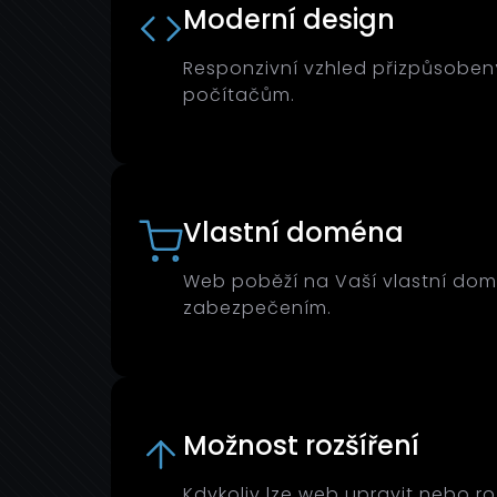
Moderní design
Responzivní vzhled přizpůsoben
počítačům.
Vlastní doména
Web poběží na Vaší vlastní dom
zabezpečením.
Možnost rozšíření
Kdykoliv lze web upravit nebo roz