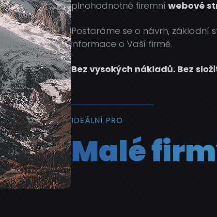
plnohodnotné firemní
webové st
Postaráme se o návrh, základní st
informace o Vaší firmě.
Bez vysokých nákladů. Bez složi
IDEÁLNÍ PRO
Malé fir