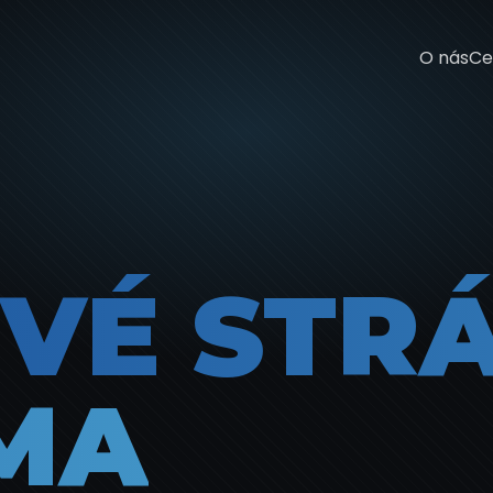
O nás
Ce
VÉ STR
MA