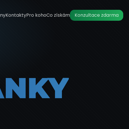
ny
Kontakty
Pro koho
Co získám
Konzultace zdarma
ÁNKY