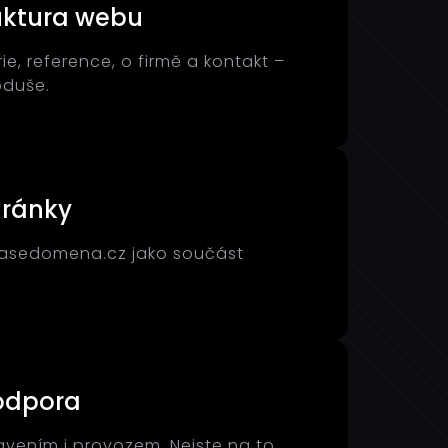
uktura webu
rie, reference, o firmě a kontakt –
oduše.
hránky
vasedomena.cz jako součást
odpora
vením i provozem. Nejste na to