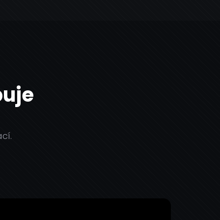
buje
cí.