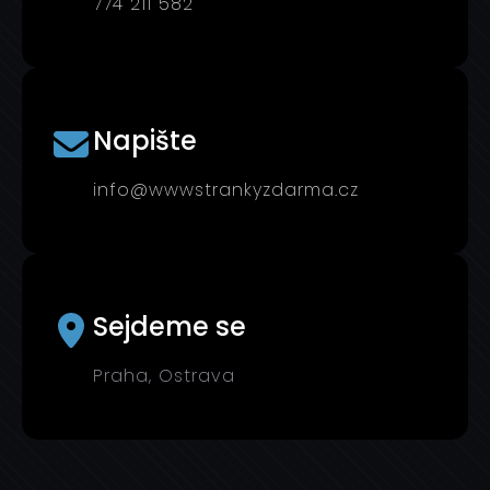
774 211 582
Napište
info@wwwstrankyzdarma.cz
Sejdeme se
Praha, Ostrava